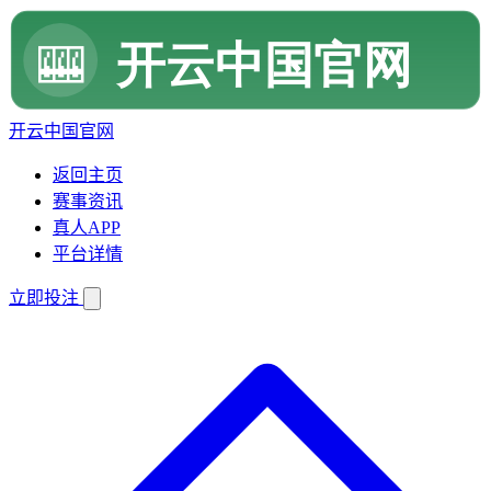
开云中国官网
返回主页
赛事资讯
真人APP
平台详情
立即投注