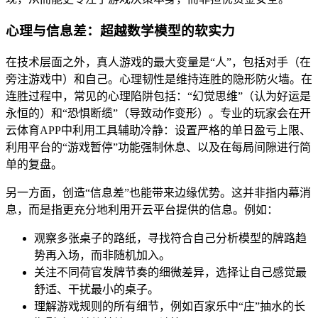
心理与信息差：超越数学模型的软实力
在技术层面之外，真人游戏的最大变量是“人”，包括对手（在
旁注游戏中）和自己。心理韧性是维持连胜的隐形防火墙。在
连胜过程中，常见的心理陷阱包括：“幻觉思维”（认为好运是
永恒的）和“恐惧断缆”（导致动作变形）。专业的玩家会在开
云体育APP中利用工具辅助冷静：设置严格的单日盈亏上限、
利用平台的“游戏暂停”功能强制休息、以及在每局间隙进行简
单的复盘。
另一方面，创造“信息差”也能带来边缘优势。这并非指内幕消
息，而是指更充分地利用开云平台提供的信息。例如：
观察多张桌子的路纸，寻找符合自己分析模型的牌路趋
势再入场，而非随机加入。
关注不同荷官发牌节奏的细微差异，选择让自己感觉最
舒适、干扰最小的桌子。
理解游戏规则的所有细节，例如百家乐中“庄”抽水的长