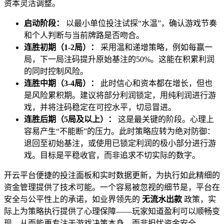
资本灵活调整。
启动阶段：
以最小单位投注试探“水温”，确认游戏节奏
和个人判断与当前牌路是否吻合。
连胜初期（1-2局）：
采用温和递增策略，例如每赢一
局，下一局注码提升原始基注的50%。这能在积累利润
的同时控制风险。
连胜中期（3-4局）：
此时信心和资本都在增长，但也
是风险累积期。建议将部分利润锁定，用纯利润进行游
戏，并将注码稳定在可控水平，切忌冒进。
连胜后期（5局及以上）：
这是最关键的阶段。心理上
容易产生“不能断”的压力。此时策略应转为绝对防御：
退回至初始基注，或使用已锁定利润的极小部分进行游
戏。目标是平稳收官，而非追求不切实际的数字。
开云平台便捷的投注面板和实时数据更新，为执行如此精细的
资金管理提供了技术可能。一个容易被忽视的细节是，平台在
安全与公平性上的承诺，如业界领先的
无流水出款
政策，实
际上为策略执行提供了心理保障——玩家知道盈利可以顺畅变
现，从而能更专注于游戏决策本身，而非担忧资金安全。