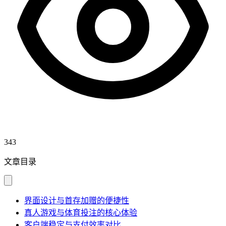
343
文章目录
界面设计与首存加赠的便捷性
真人游戏与体育投注的核心体验
客户端稳定与支付效率对比