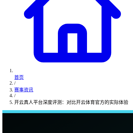
首页
/
赛事资讯
/
开云真人平台深度评测：对比开云体育官方的实际体验