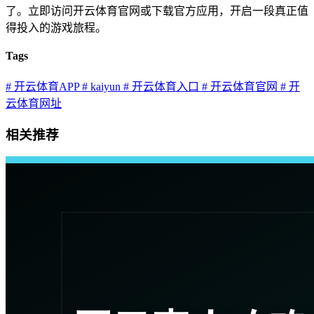
了。立即访问开云体育官网或下载官方应用，开启一段真正值
得投入的游戏旅程。
Tags
# 开云体育APP
# kaiyun
# 开云体育入口
# 开云体育官网
# 开
云体育网址
相关推荐