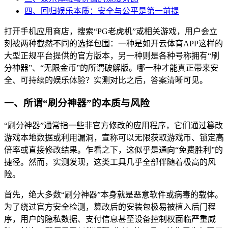
四、回归娱乐本质：安全与公平是第一前提
打开手机应用商店，搜索“PG老虎机”或相关游戏，用户会立
刻被两种截然不同的选择包围：一种是如开云体育APP这样的
大型正规平台提供的官方版本，另一种则是各种号称拥有“刷
分神器”、“无限金币”的所谓破解版。哪一种才能真正带来安
全、可持续的娱乐体验？实测对比之后，答案清晰可见。
一、所谓“刷分神器”的本质与风险
“刷分神器”通常指一些非官方修改的应用程序，它们通过篡改
游戏本地数据或利用漏洞，宣称可以无限获取游戏币、锁定高
倍率或直接修改结果。乍看之下，这似乎是通向“免费胜利”的
捷径。然而，实测发现，这类工具几乎全部伴随着极高的风
险。
首先，绝大多数“刷分神器”本身就是恶意软件或病毒的载体。
为了绕过官方安全检测，篡改后的安装包极易被植入后门程
序，用户的隐私数据、支付信息甚至设备控制权面临严重威