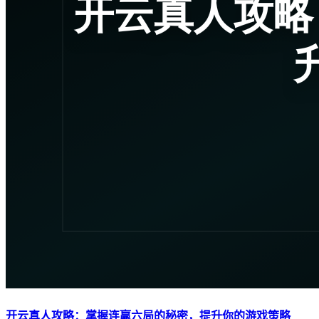
开云真人攻略：掌握连赢六局的秘密，提升你的游戏策略