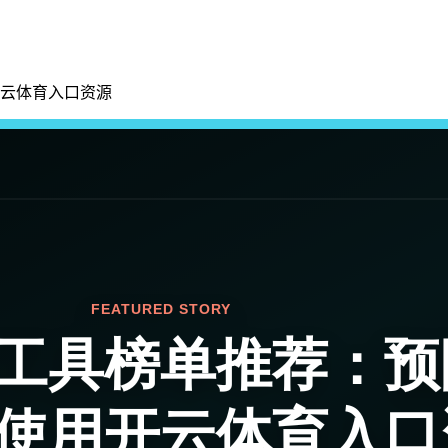
云体育入口资源