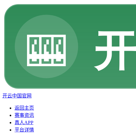
开云中国官网
返回主页
赛事资讯
真人APP
平台详情