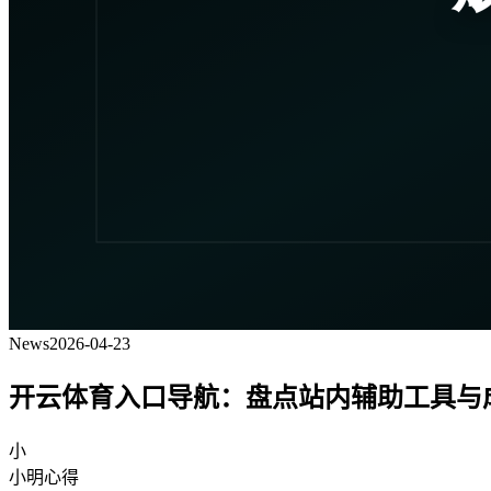
News
2026-04-23
开云体育入口导航：盘点站内辅助工具与
小
小明心得