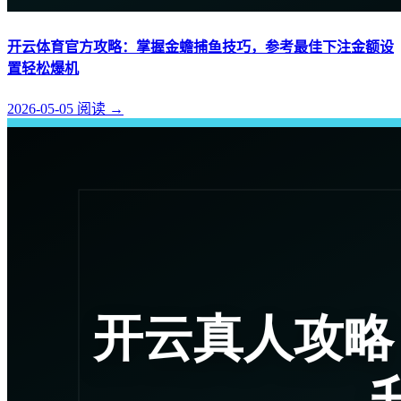
开云体育官方攻略：掌握金蟾捕鱼技巧，参考最佳下注金额设
置轻松爆机
2026-05-05
阅读
→