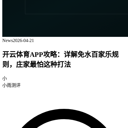
News
2026-04-21
开云体育APP攻略：详解免水百家乐规
则，庄家最怕这种打法
小
小雨测评