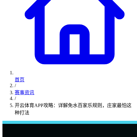
首页
/
赛事资讯
/
开云体育APP攻略：详解免水百家乐规则，庄家最怕这
种打法