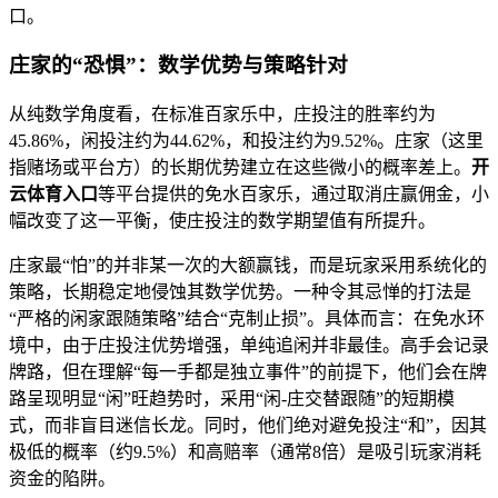
口。
庄家的“恐惧”：数学优势与策略针对
从纯数学角度看，在标准百家乐中，庄投注的胜率约为
45.86%，闲投注约为44.62%，和投注约为9.52%。庄家（这里
指赌场或平台方）的长期优势建立在这些微小的概率差上。
开
云体育入口
等平台提供的免水百家乐，通过取消庄赢佣金，小
幅改变了这一平衡，使庄投注的数学期望值有所提升。
庄家最“怕”的并非某一次的大额赢钱，而是玩家采用系统化的
策略，长期稳定地侵蚀其数学优势。一种令其忌惮的打法是
“严格的闲家跟随策略”结合“克制止损”。具体而言：在免水环
境中，由于庄投注优势增强，单纯追闲并非最佳。高手会记录
牌路，但在理解“每一手都是独立事件”的前提下，他们会在牌
路呈现明显“闲”旺趋势时，采用“闲-庄交替跟随”的短期模
式，而非盲目迷信长龙。同时，他们绝对避免投注“和”，因其
极低的概率（约9.5%）和高赔率（通常8倍）是吸引玩家消耗
资金的陷阱。