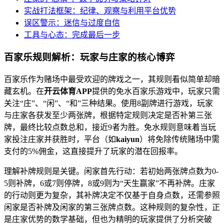
实战打法框架：纪律、观察与利用平台优势
误区警示：迷信与过度自信
工具与心态：完成最后一步
百家乐规则解析：玩家与庄家的核心博弈
百家乐作为赌场中最受欢迎的牌戏之一，其规则看似简单却暗
藏玄机。在
开云体育APP
提供的免水百家乐游戏中，玩家只需
关注“庄”、“闲”、“和”三种结果。使用8副牌进行游戏，玩家
与庄家各获发至少两张牌，根据特定规则决定是否补第三张
牌，最终比较点数总和，接近9者为胜。免水规则意味着当玩
家投注庄家并获胜时，平台（如
kaiyun
）将免除传统赌场中需
支付的5%佣金，这直接提升了玩家的潜在回报率。
理解补牌规则是关键。闲家首先行动：若初始两张牌点数为0-
5则补牌，6或7则停牌，8或9则为“天生赢家”不再补牌。庄家
的行动则更为复杂，其补牌决定不仅基于自身点数，还需参照
闲家是否补牌及闲家的第三张牌点数。这种规则的复杂性，正
是庄家优势的数学基础，但也为精明的玩家提供了分析突破