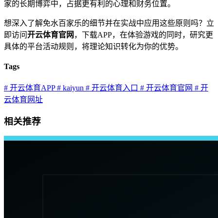
家的长期博弈中，占据更有利的心理和财务位置。
想深入了解免水百家乐的细节并在实战中应用这些原则吗？立
即访问
开云体育官网
，下载APP，在体验游戏的同时，研究更
具体的平台活动规则，将理论知识转化为你的优势。
Tags
# 开云体育APP
# kaiyun
# 开云体育入口
# 开云体育官网
# 开
云体育网址
相关推荐