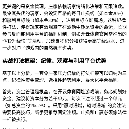
更关键的是资金管理。庄家依赖玩家情绪化决策和无限追数。
最令其头疼的玩家，会设定严格的每日止损线（如本金20%）
和赢利目标线（如本金30%），达到目标立即离场。这种纪律
性打法，使得玩家有效规避了在波动中耗尽资金的命运，长期
参与反而能利用平台的福利机制，例如
开云体育官网
常推出的
“VIP升级快”等活动，加速累积积分和获得更高等级返水，进
一步对冲了游戏内的自然概率劣势。
实战打法框架：纪律、观察与利用平台优势
基于以上分析，一套令庄家压力倍增的打法框架可以归纳为三
点：纪律性资金管理、选择性趋势利用、最大化平台福利。
首先，资金管理是根基。在
开云体育网址
游戏前，务必规划好
资金。建议将资本分为若干单元，每次下注不超过一个单元
（如总资金的1%-2%）。采用“赢时递增，输时递减”的变注法
需要极高技巧，新手更推荐固定注额。止损和止赢必须像法律
一样被执行。