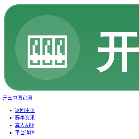
开云中国官网
返回主页
赛事资讯
真人APP
平台详情