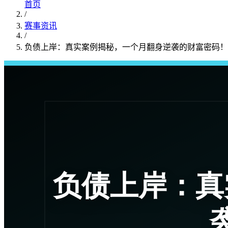
首页
/
赛事资讯
/
负债上岸：真实案例揭秘，一个月翻身逆袭的财富密码！