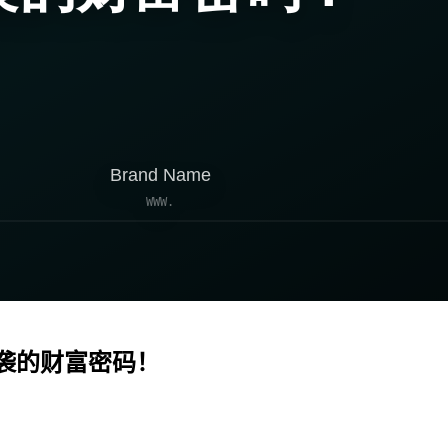
袭的财富密码！