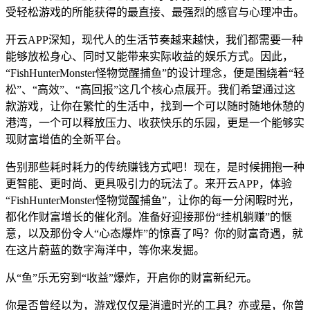
受轻松游戏的所能获得的最直接、最强烈的感官与心理冲击。
开云APP深知，现代人的生活节奏越来越快，我们都需要一种
能够放松身心、同时又能带来实际收益的娱乐方式。因此，
“FishHunterMonster怪物觉醒捕鱼”的设计理念，便是围绕着“轻
松”、“高效”、“高回报”这几个核心点展开。我们希望通过这
款游戏，让你在繁忙的生活中，找到一个可以随时随地休憩的
港湾，一个可以释放压力、收获快乐的乐园，更是一个能够实
现财富增值的全新平台。
告别那些耗时耗力的传统赚钱方式吧！现在，是时候拥抱一种
更智能、更时尚、更具吸引力的玩法了。来开云APP，体验
“FishHunterMonster怪物觉醒捕鱼”，让你的每一分闲暇时光，
都化作财富增长的催化剂。准备好迎接那份“挂机躺赚”的惬
意，以及那份令人“心态爆炸”的惊喜了吗？你的财富奇遇，就
在这片蔚蓝的数字海洋中，等你来发掘。
从“鱼”乐无穷到“收益”爆炸，开启你的财富新纪元。
你是否曾经以为，游戏仅仅是消遣时光的工具？亦或是，你曾