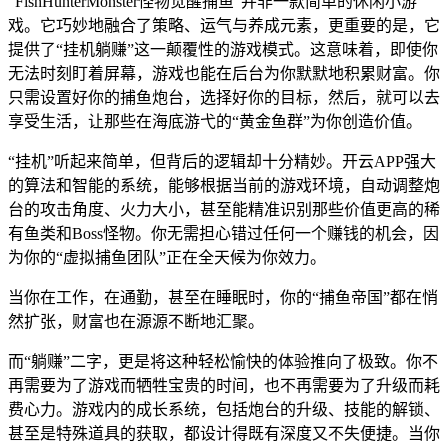
“FishHunterMonster怪物觉醒捕鱼”并非一款简单的休闲小游
戏。它巧妙地融合了策略、运气与养成元素，更重要的是，它
提供了“挂机躺赚”这一颠覆性的游戏模式。这意味着，即使你
无法时刻盯着屏幕，游戏也能在后台为你默默地积累财富。你
只需设置好你的捕鱼炮台，选择好你的目标，然后，就可以去
享受生活，让那些在海底游弋的“黄金鱼群”为你创造价值。
“挂机”听起来简单，但背后的逻辑却十分精妙。开云APP强大
的算法和智能的系统，能够根据当前的游戏环境，自动调整炮
台的攻击角度、火力大小，甚至能精准识别那些价值更高的稀
有鱼类和Boss怪物。你无需担心错过任何一个赚钱的机会，因
为你的“虚拟捕鱼团队”正在全天候为你效力。
当你在工作，在通勤，甚至在睡眠时，你的“捕鱼帝国”都在悄
然扩张，财富也在源源不断地汇聚。
而“躺赚”二字，更是将这种轻松愉快的体验推向了极致。你不
再需要为了游戏而牺牲宝贵的时间，也不再需要为了升级而耗
费心力。游戏内的成长系统，包括炮台的升级、技能的解锁、
甚至是特殊道具的获取，都设计得既有深度又不失便捷。当你