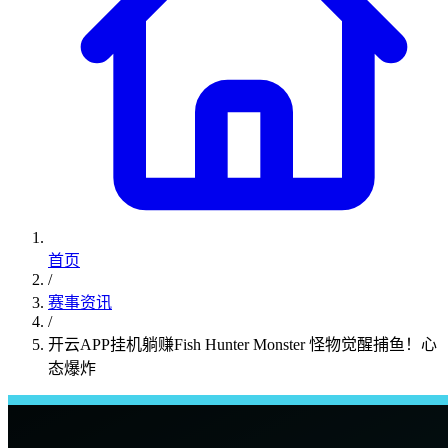
首页
/
赛事资讯
/
开云APP挂机躺赚Fish Hunter Monster 怪物觉醒捕鱼！心
态爆炸