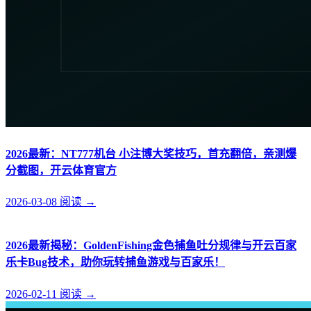
2026最新：NT777机台 小注博大奖技巧，首充翻倍，亲测爆
分截图，开云体育官方
2026-03-08
阅读
→
2026最新揭秘：GoldenFishing金色捕鱼吐分规律与开云百家
乐卡Bug技术，助你玩转捕鱼游戏与百家乐！
2026-02-11
阅读
→