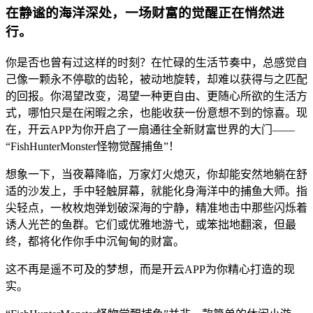
在静谧的海洋深处，一场财富的觉醒正在悄然进
行。
你是否也曾有过这样的时刻？在忙碌的生活节奏中，总感觉自
己像一颗永不停歇的齿轮，被动地旋转，却难以获得与之匹配
的回报。你渴望改变，渴望一种更自由、更随心所欲的生活方
式，哪怕只是在闲暇之余，也能收获一份意想不到的惊喜。现
在，开云APP为你开启了一扇通往全新财富世界的大门——
“FishHunterMonster怪物觉醒捕鱼”！
想象一下，当夜幕降临，万家灯火熄灭，你却能安然地躺在舒
适的沙发上，手中轻触屏幕，就能化身海洋中的捕鱼大师。指
尖轻点，一枚枚炮弹划破深海的宁静，精准地击中那些闪烁着
诱人光芒的鱼群。它们或优雅地游弋，或笨拙地翻滚，但最
终，都将化作你手中沉甸甸的财富。
这不再是遥不可及的梦想，而是开云APP为你精心打造的现
实。