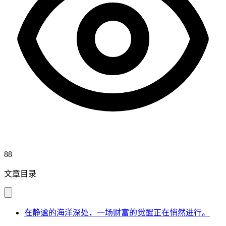
88
文章目录
在静谧的海洋深处，一场财富的觉醒正在悄然进行。