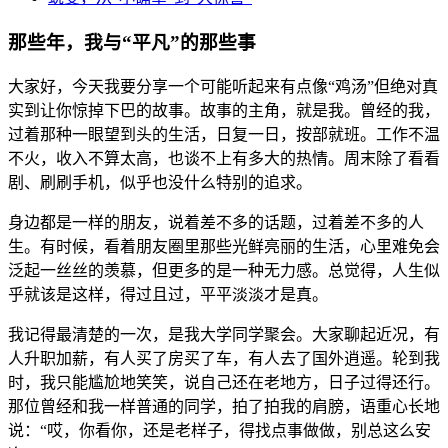
那些年，我与“平凡”的那些事
大家好，今天我要分享一个可能听起来有点像“鸡汤”但绝对真
实到让你惊掉下巴的故事。故事的主角，就是我。曾经的我，
过着那种一眼望到头的生活，日复一日，按部就班。工作不温
不火，收入不算太高，也谈不上有多大的热情。周末除了看看
剧、刷刷手机，似乎也没什么特别的追求。
身边都是一样的朋友，说着差不多的话题，过着差不多的人
生。有时候，看着朋友圈里那些光鲜亮丽的生活，心里难免会
泛起一丝丝的羡慕，但更多的是一种无力感。总觉得，人生似
乎就该是这样，得过且过，平平淡淡才是真。
我记得最清楚的一次，是我大学同学聚会。大家聊起近况，有
人升职加薪，有人买了房买了车，有人去了国外逍遥。轮到我
时，我只能尴尬地笑笑，说自己还在老地方，日子过得还行。
那位曾经和我一样普通的同学，拍了拍我的肩膀，语重心长地
说：“哎，你看你，还是老样子，得找点事做做，别总这么安