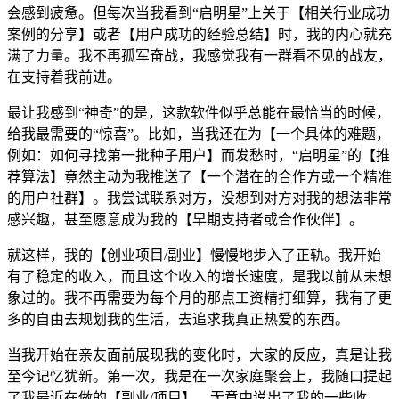
会感到疲惫。但每次当我看到“启明星”上关于【相关行业成功
案例的分享】或者【用户成功的经验总结】时，我的内心就充
满了力量。我不再孤军奋战，我感觉我有一群看不见的战友，
在支持着我前进。
最让我感到“神奇”的是，这款软件似乎总能在最恰当的时候，
给我最需要的“惊喜”。比如，当我还在为【一个具体的难题，
例如：如何寻找第一批种子用户】而发愁时，“启明星”的【推
荐算法】竟然主动为我推送了【一个潜在的合作方或一个精准
的用户社群】。我尝试联系对方，没想到对方对我的想法非常
感兴趣，甚至愿意成为我的【早期支持者或合作伙伴】。
就这样，我的【创业项目/副业】慢慢地步入了正轨。我开始
有了稳定的收入，而且这个收入的增长速度，是我以前从未想
象过的。我不再需要为每个月的那点工资精打细算，我有了更
多的自由去规划我的生活，去追求我真正热爱的东西。
当我开始在亲友面前展现我的变化时，大家的反应，真是让我
至今记忆犹新。第一次，我是在一次家庭聚会上，我随口提起
了我最近在做的【副业/项目】，无意中说出了我的一些收