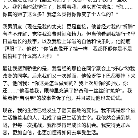
入。我妈当时就愣住了，她看着我，难以置信地说：“你……
你真的赚了这么多？我怎么觉得你像变了个人似的？”
我男朋友（现在是我的丈夫）更是直接，他曾经对我的“折腾”
有些不理解，觉得我浪费时间和精力。但当他看到我银行卡里
日益增长的数字，以及我脸上洋溢的自信和快乐时，他彻底
“拜服”了。他说：“你简直像开了挂一样！我都怀疑你是不是
偷偷拜了什么高人为师！”
最让我感到骄傲的是，我曾经的那位在同学聚会上“好心”劝我
改变的同学。后来我们又一次碰面，他惊讶得下巴都要掉下来
了。他问我：“你这是怎么做到的？我上次见你的时候，你
还……”他看着我，眼神里充满了好奇和一丝丝的“嫉妒”。我
笑着把“启明星”的故事告诉了他，并且鼓励他也去试试。
现在，我的生活已经发生了翻天覆地的变化。我不再是那个被
生活推着走的人，我成了自己生活的主宰。我依然会遇到挑
战，但每一次挑战，我都觉得是成长的机会。我变得更加从
容，更加自信，也更加懂得如何去享受生活。