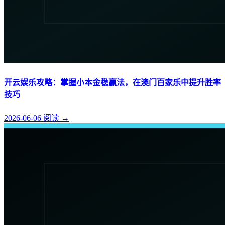
开云娱乐攻略：掌握小本金稳赢法，在澳门百家乐中提升胜率
技巧
2026-06-06
阅读
→