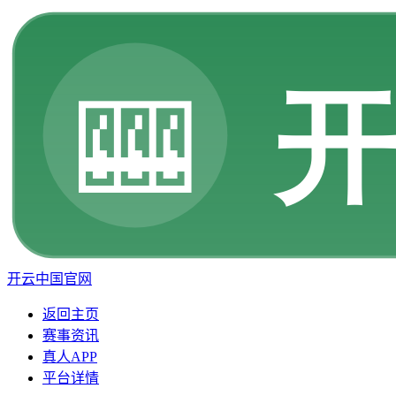
开云中国官网
返回主页
赛事资讯
真人APP
平台详情